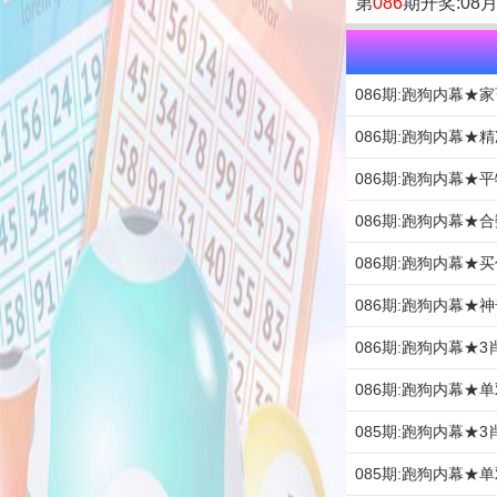
086期:跑狗内幕★
086期:跑狗内幕★
086期:跑狗内幕★
086期:跑狗内幕★
086期:跑狗内幕★
086期:跑狗内幕★
086期:跑狗内幕★3
086期:跑狗内幕★
085期:跑狗内幕★3
085期:跑狗内幕★