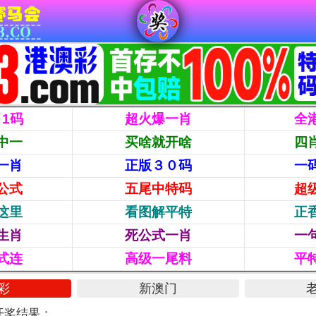
肖1码
超火爆一肖
全
中一
买啥就开啥
四
一肖
正版３０码
一
公式
五尾中特码
超
这里
看图解平特
正
生肖
死公式一肖
一
式连
高级一尾料
平