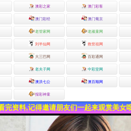
澳彩之家
澳门彩客
澳门彩经
澳门葡京
老管家网
老顽童网
刘半仙网
救世祖网
大三巴网
百彩通网
老夫子网
中彩堂网
澳洪七公
澳百顺网
报彩神童
看完资料,记得邀请朋友们一起来观赏美女