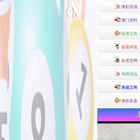
澳彩资源
澳门资料
港澳宝典
诸葛神算
金虎堂网
马经论坛
澳藏宝阁
澳铁算盘