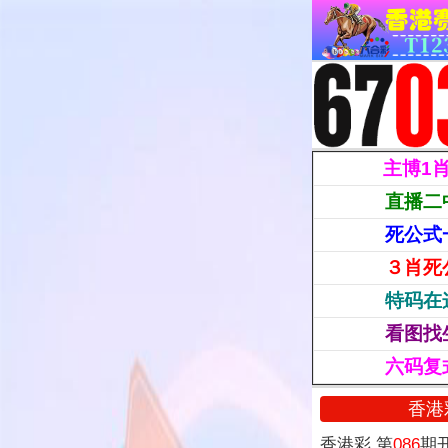
主博1
直播二
死公式
３肖死
特码在
看图找
六码复