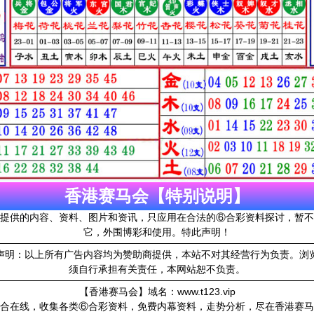
香港赛马会【特别说明】
提供的内容、资料、图片和资讯，只应用在合法的⑥合彩资料探讨，暂不
它，外围博彩和使用。特此声明！
声明：以上所有广告内容均为赞助商提供，本站不对其经营行为负责。浏
须自行承担有关责任，本网站恕不负责。
【香港赛马会】域名：www.t123.vip
合在线，收集各类⑥合彩资料，免费内幕资料，走势分析，尽在香港赛马