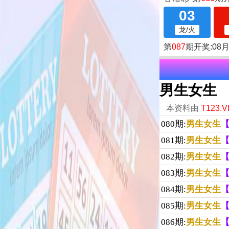
男生女生
本资料由
T123.V
080期:
男生女生
081期:
男生女生
082期:
男生女生
083期:
男生女生
084期:
男生女生
085期:
男生女生
086期:
男生女生